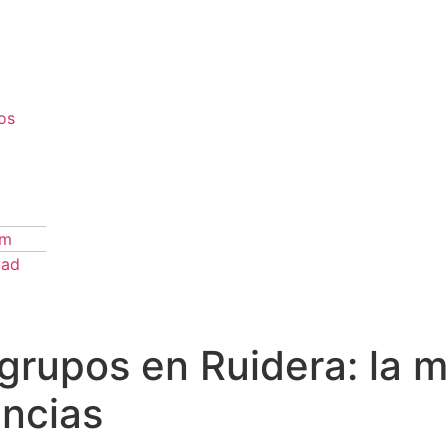
os
om
uad
grupos en Ruidera: la m
encias