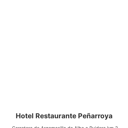
Hotel Restaurante Peñarroya
Carretera de Argamasilla de Alba a Ruidera km 2