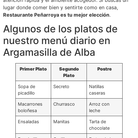
atención rápida y el ambiente acogedor. Si buscas un
lugar donde comer bien y sentirte como en casa,
Restaurante Peñarroya es tu mejor elección
.
Algunos de los platos de
nuestro menú diario en
Argamasilla de Alba
Primer Plato
Segundo
Postre
Plato
Sopa de
Secreto
Natillas
picadillo
caseras
Macarrones
Churrasco
Arroz con
boloñesa
leche
Ensaladas
Manitas
Tarta de
chocolate