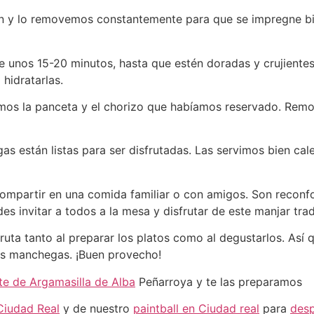
n y lo removemos constantemente para que se impregne bie
e unos 15-20 minutos, hasta que estén doradas y crujient
hidratarlas.
gamos la panceta y el chorizo que habíamos reservado. Re
egas están listas para ser disfrutadas. Las servimos bien c
mpartir en una comida familiar o con amigos. Son reconfor
es invitar a todos a la mesa y disfrutar de este manjar trad
ruta tanto al preparar los platos como al degustarlos. Así q
as manchegas. ¡Buen provecho!
te de Argamasilla de Alba
Peñarroya y te las preparamos
Ciudad Real
y de nuestro
paintball en Ciudad real
para
desp